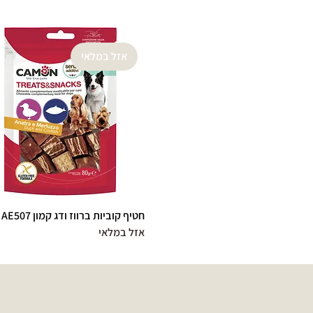
אזל במלאי
חטיף קוביות ברווז ודג קמון AE507
אזל במלאי