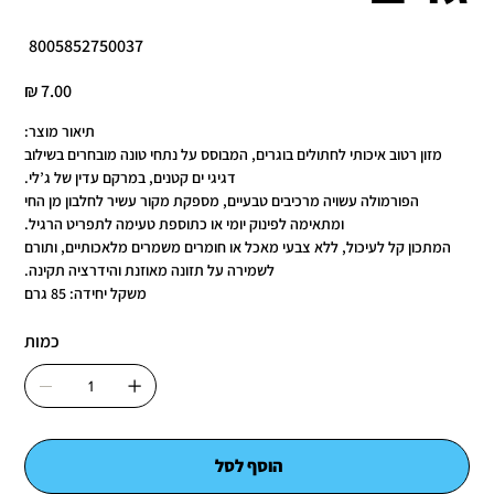
מק"ט
8005852750037
8005852750037
מחיר
תיאור מוצר:
מזון רטוב איכותי לחתולים בוגרים, המבוסס על נתחי טונה מובחרים בשילוב
דגיגי ים קטנים, במרקם עדין של ג’לי.
הפורמולה עשויה מרכיבים טבעיים, מספקת מקור עשיר לחלבון מן החי
ומתאימה לפינוק יומי או כתוספת טעימה לתפריט הרגיל.
המתכון קל לעיכול, ללא צבעי מאכל או חומרים משמרים מלאכותיים, ותורם
לשמירה על תזונה מאוזנת והידרציה תקינה.
משקל יחידה: 85 גרם
כמות
הוסף לסל