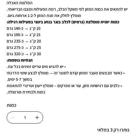
המלצות האכלה
יש להתאים את כמות המזון לפי משקל הכלב, רמת הפעילות ומצבו הבריאותי.
מומלץ לחלק את מנת המזון ל-1-2 ארוחות ביום.
כמות יומית מומלצת (גרמים) לכלב בוגר בגזע בינוני בפעילות רגילה:
10 ק״ג → כ-140 גרם
15 ק״ג → כ-190 גרם
20 ק״ג → כ-235 גרם
25 ק״ג → כ-275 גרם
30 ק״ג → כ-320 גרם
הנחיות נוספות:
• יש להגיש מים טריים זמינים בכל עת.
• כאשר מבצעים מעבר ממזון קודם למוצר זה — מומלץ לבצע שינוי הדרגתי
במשך 5-7 ימים.
• כלבים עם רגישויות מזון, עור או מפרקים – מומלץ ייעוץ וטרינרי להתאמת
כמות ולבחירת פורמולה.
כמות
נותרו רק 3 במלאי