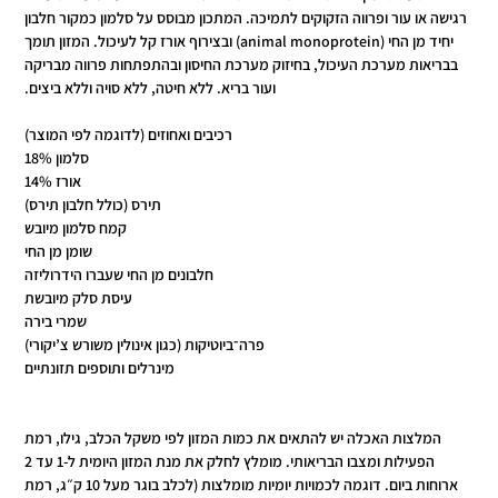
רגישה או עור ופרווה הזקוקים לתמיכה. המתכון מבוסס על סלמון כמקור חלבון
יחיד מן החי (animal monoprotein) ובצירוף אורז קל לעיכול. המזון תומך
בבריאות מערכת העיכול, בחיזוק מערכת החיסון ובהתפתחות פרווה מבריקה
ועור בריא. ללא חיטה, ללא סויה וללא ביצים.
רכיבים ואחוזים (לדוגמה לפי המוצר)
סלמון 18%
אורז 14%
תירס (כולל חלבון תירס)
קמח סלמון מיובש
שומן מן החי
חלבונים מן החי שעברו הידרוליזה
עיסת סלק מיובשת
שמרי בירה
פרה־ביוטיקות (כגון אינולין משורש צ’יקורי)
מינרלים ותוספים תזונתיים
המלצות האכלה יש להתאים את כמות המזון לפי משקל הכלב, גילו, רמת
הפעילות ומצבו הבריאותי. מומלץ לחלק את מנת המזון היומית ל-1 עד 2
ארוחות ביום. דוגמה לכמויות יומיות מומלצות (לכלב בוגר מעל 10 ק״ג, רמת