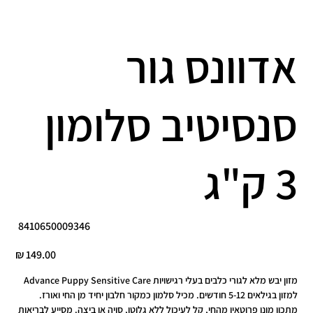
אדוונס גור
סנסיטיב סלומון
3 ק"ג
מק"ט
8410650009346
8410650009346
מחיר
Advance Puppy Sensitive Care מזון יבש מלא לגורי כלבים בעלי רגישויות
למזון בגילאים 5-12 חודשים. מכיל סלמון כמקור חלבון יחיד מן החי ואורז.
מתכון מונו פרוטאין מהחי, קל לעיכול ללא גלוטן, סויה או ביצה. מסייע לבריאות